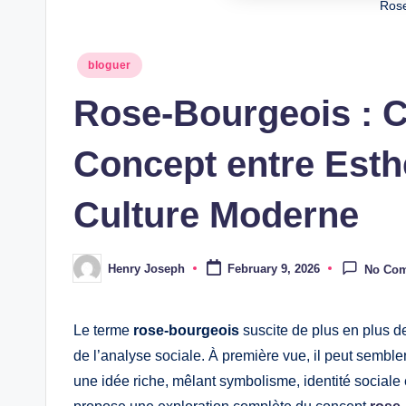
Ros
Posted
bloguer
in
Rose-Bourgeois : 
Concept entre Esthé
Culture Moderne
Henry Joseph
February 9, 2026
No Co
Posted
by
Le terme
rose-bourgeois
suscite de plus en plus de
de l’analyse sociale. À première vue, il peut semble
une idée riche, mêlant symbolisme, identité sociale 