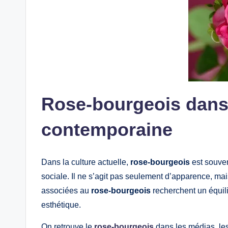
Rose-bourgeois dans 
contemporaine
Dans la culture actuelle,
rose-bourgeois
est souven
sociale. Il ne s’agit pas seulement d’apparence, m
associées au
rose-bourgeois
recherchent un équili
esthétique.
On retrouve le
rose-bourgeois
dans les médias, l