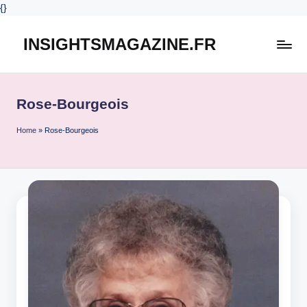
{
}
INSIGHTSMAGAZINE.FR
Skip
to
content
Rose-Bourgeois
Home
»
Rose-Bourgeois