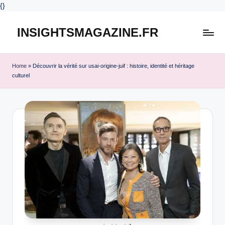
{
}
INSIGHTSMAGAZINE.FR
Skip
to
content
Home
»
Découvrir la vérité sur usai-origine-juif : histoire, identité et héritage
culturel