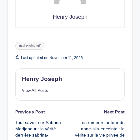
Henry Joseph
Tags:
usai-origine-juif
Last updated on November 11, 2025
Henry Joseph
View All Posts
Post
Previous Post
Next Post
Tout savoir sur Sabrina
Les rumeurs autour de
navigation
Medjebeur : la vérité
anne-sila-enceinte : la
derrière sabrina-
vérité sur la vie privée de