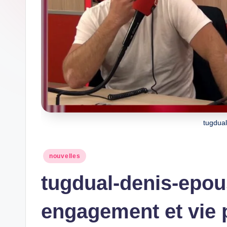
tugdua
Posted
nouvelles
in
tugdual-denis-epous
engagement et vie p