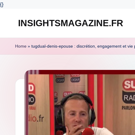
{
}
INSIGHTSMAGAZINE.FR
Skip
to
content
Home
»
tugdual-denis-epouse : discrétion, engagement et vie pr