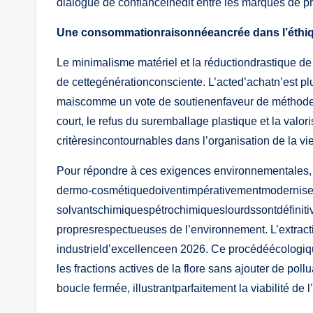
dialogue de confianceinédit entre les marques de p
Une consommationraisonnéeancrée dans l’éthi
Le minimalisme matériel et la réductiondrastique d
de cettegénérationconsciente. L’acted’achatn’est p
maiscomme un vote de soutienenfaveur de méthodes d
court, le refus du suremballage plastique et la val
critèresincontournables dans l’organisation de la v
Pour répondre à ces exigences environnementales, l
dermo-cosmétiquedoiventimpérativementmoderniserle
solvantschimiquespétrochimiqueslourdssontdéfinitiv
propresrespectueuses de l’environnement. L’extrac
industrield’excellenceen 2026. Ce procédéécologiqueu
les fractions actives de la flore sans ajouter de pol
boucle fermée, illustrantparfaitement la viabilité de 