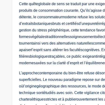
Cette quêteglobale de sens se traduit par une exigen
produits de consommation courante. Qu’ils’agisse de
détente, le consommateurmoderne refuse les soluti
d’extraitsbotaniquesbruts et certifiésd’unepuretéirr
gestion du stress périphérique, cette tendance favori
formesvégétalestraditionnellessoigneusementsélecti
tournentainsi vers des alternatives naturellescomm
apaiserl’esprit sans altérer les facultéscognitives. 
filièresbiologiquestraçables, ce public exigeantintè
modernesaxées sur la clarté d’esprit et l’équilibrene
L’approchecontemporaine du bien-être refuse désor
superficielles. Le nouveau paradigme repose sur de
oùl’originegéographique des ressources, le mode de 
technique sontétudiés avec soin. Cette vigilance ci
charteséthiquesstrictes et à publierouvertement les