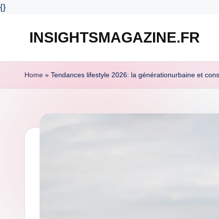
{
}
INSIGHTSMAGAZINE.FR
Skip
to
content
Home
»
Tendances lifestyle 2026: la générationurbaine et con