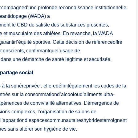
’accompagned’une profonde reconnaissance institutionnelle
aleantidopage (WADA) a
lement le CBD de saliste des substances proscrites,
use et musculaire des athlètes. En revanche, la WADA
rantirl’équité sportive. Cette décision de référenceoffre
nsconscients, confirmantquel’usage de
it dans une démarche de santé légitime et sécurisée.
 partage social
 à la sphèreprivée ; elleredéfinitégalement les codes de la
ntrés sur la consommationd’alcooloud’aliments ultra-
périences de convivialité alternatives. L’émergence de
sions complexes, l’organisation de salons de
 l’apparitiond’espacescommunautaireshybridestémoignent
es sans altérer son hygiène de vie.