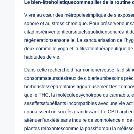
Le bien-êtreholistiquecommepilier de la routine 
Vivre au cœur des métropolesimplique de s’exposer 
sonore et au stress chronique. Pour préserverleur s
citadinsréinvententleursrituelsquotidiensencréant 
régénérationsensorielle. La sanctuarisation de l’h
doux comme le yoga et l’utilisationthérapeutique d
habitudes de vie.
Dans cette recherche d’harmonienerveuse, la distinc
consommateursdésireux de ciblerleursbesoins précis
herboristesséparentainsirigoureusement les composan
que le THC, la moléculepsychotrope du cannabis, es
seseffetsstupéfiants incompatibles avec une vie acti
connaissent un succès grandissant. Le CBD agit en
atténuerl’anxiété sans induire de somnolence ni de
plantes relaxantescomme la passifloreou la mélisse