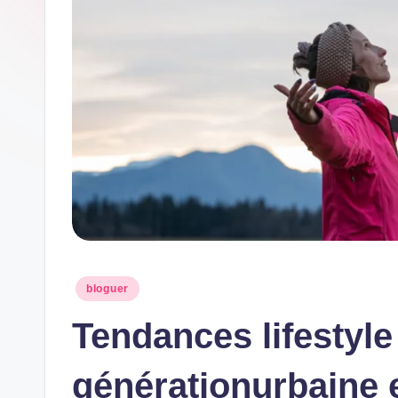
Posted
bloguer
in
Tendances lifestyle
générationurbaine 