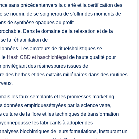
ce sans précédentenvers la clarté et la certification des
 se nourrir, de se soignerou de s’offrir des moments de
ons de synthèse opaques au profit
éprochable. Dans le domaine de la relaxation et de la
se la réhabilitation de
onnées. Les amateurs de rituelsholistiques se
e le
Hash CBD et haschichlégal
de haute qualité pour
En privilégiant des résinespures issues de
gre des herbes et des extraits millénaires dans des routines
rveux.
mais les faux-semblants et les promesses marketing
s données empiriquesétayées par la science verte,
culture de la flore et les techniques de transformation
toyennepousse les fabricants à adopter des
 analyses biochimiques de leurs formulations, instaurant un