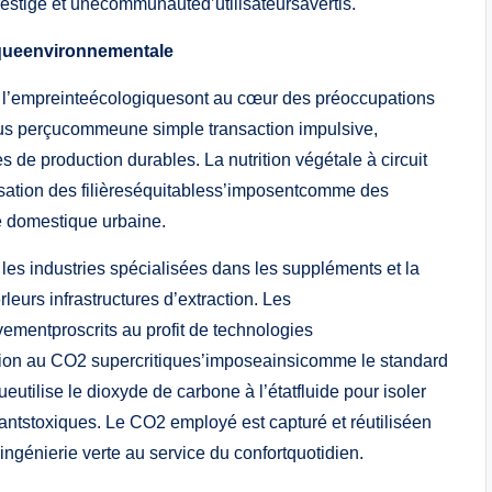
restige et unecommunautéd’utilisateursavertis.
queenvironnementale
e l’empreinteécologiquesont au cœur des préoccupations
lus perçucommeune simple transaction impulsive,
e production durables. La nutrition végétale à circuit
orisation des filièreséquitabless’imposentcomme des
ie domestique urbaine.
es industries spécialisées dans les suppléments et la
urs infrastructures d’extraction. Les
ementproscrits au profit de technologies
tion au CO2 supercritiques’imposeainsicomme le standard
tilise le dioxyde de carbone à l’étatfluide pour isoler
luantstoxiques. Le CO2 employé est capturé et réutiliséen
l’ingénierie verte au service du confortquotidien.