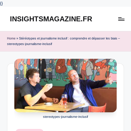
{
}
INSIGHTSMAGAZINE.FR
Skip
to
content
Home
»
Stéréotypes et journalisme inclusif : comprendre et dépasser les biais –
stereotypes-journalisme-inclusif
stereotypes-journalisme-inclusif