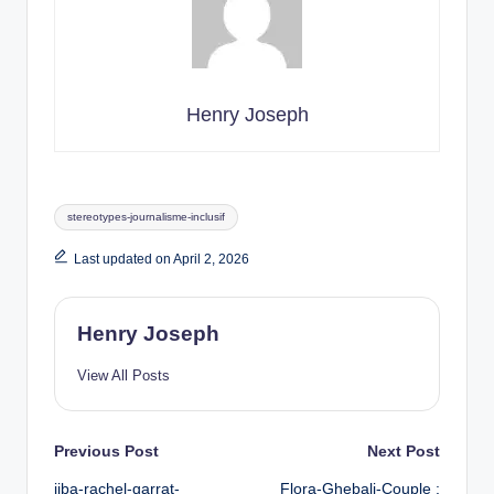
Henry Joseph
Tags:
stereotypes-journalisme-inclusif
Last updated on April 2, 2026
Henry Joseph
View All Posts
Post
Previous Post
Next Post
ijba-rachel-garrat-
Flora-Ghebali-Couple :