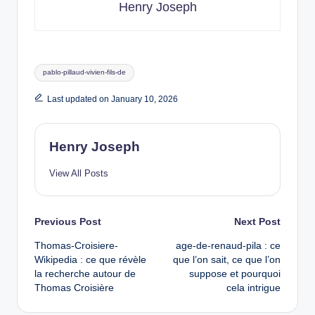
Henry Joseph
Tags:
pablo-pillaud-vivien-fils-de
Last updated on January 10, 2026
Henry Joseph
View All Posts
Post
Previous Post
Next Post
Thomas-Croisiere-
age-de-renaud-pila : ce
navigation
Wikipedia : ce que révèle
que l’on sait, ce que l’on
la recherche autour de
suppose et pourquoi
Thomas Croisière
cela intrigue