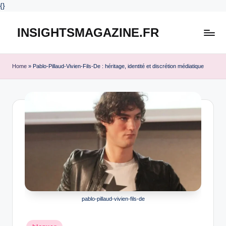
{
}
INSIGHTSMAGAZINE.FR
Skip
to
content
Home
»
Pablo-Pillaud-Vivien-Fils-De : héritage, identité et discrétion médiatique
pablo-pillaud-vivien-fils-de
Posted