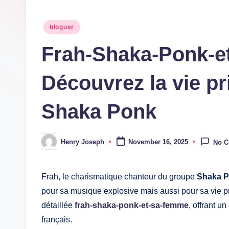
Posted
bloguer
in
Frah-Shaka-Ponk-e
Découvrez la vie pr
Shaka Ponk
Henry Joseph
November 16, 2025
No 
Posted
by
Frah, le charismatique chanteur du groupe
Shaka 
pour sa musique explosive mais aussi pour sa vie pr
détaillée
frah-shaka-ponk-et-sa-femme
, offrant u
français.