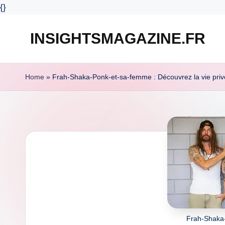
{
}
INSIGHTSMAGAZINE.FR
Skip
to
content
Home
»
Frah-Shaka-Ponk-et-sa-femme : Découvrez la vie pri
Frah-Shaka