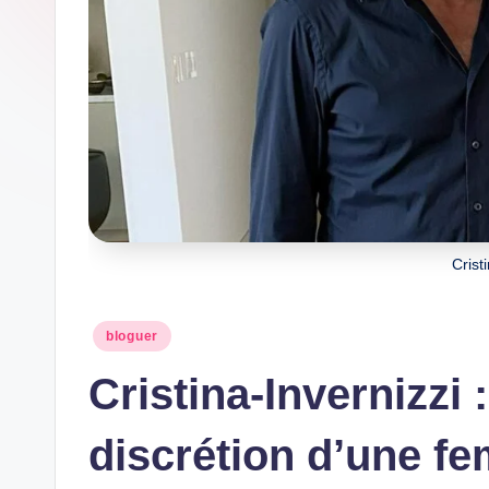
Crist
Posted
bloguer
in
Cristina-Invernizzi 
discrétion d’une f