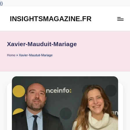
{
}
INSIGHTSMAGAZINE.FR
Skip
to
content
Xavier-Mauduit-Mariage
Home
»
Xavier-Mauduit-Mariage