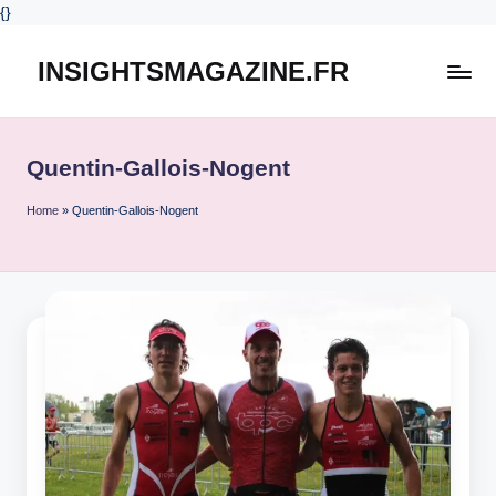
{
}
INSIGHTSMAGAZINE.FR
Skip
to
content
Quentin-Gallois-Nogent
Home
»
Quentin-Gallois-Nogent