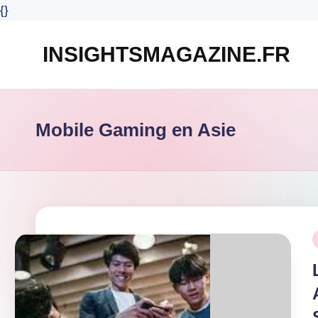
{
}
INSIGHTSMAGAZINE.FR
Skip
to
content
Mobile Gaming en Asie
P
i