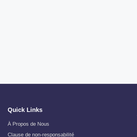
Quick Links
À Propos de Nous
Clause de non-responsabilité