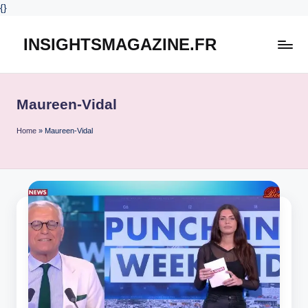
{
}
INSIGHTSMAGAZINE.FR
Skip
to
content
Maureen-Vidal
Home
»
Maureen-Vidal