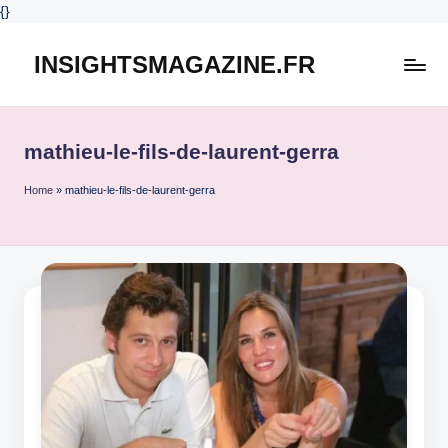
{
}
INSIGHTSMAGAZINE.FR
Skip
to
content
mathieu-le-fils-de-laurent-gerra
Home
»
mathieu-le-fils-de-laurent-gerra