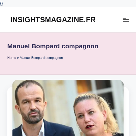
{
}
INSIGHTSMAGAZINE.FR
Skip
to
content
Manuel Bompard compagnon
Home
»
Manuel Bompard compagnon