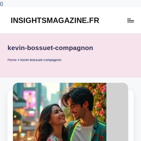
{
}
INSIGHTSMAGAZINE.FR
Skip
to
content
kevin-bossuet-compagnon
Home
»
kevin-bossuet-compagnon