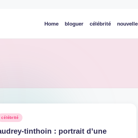
Home
bloguer
célébrité
nouvelle
osted
célébrité
n
audrey-tinthoin : portrait d’une