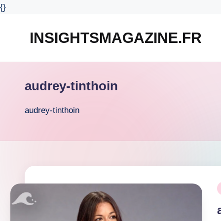
{
}
INSIGHTSMAGAZINE.FR
Skip
to
content
audrey-tinthoin
audrey-tinthoin
P
i