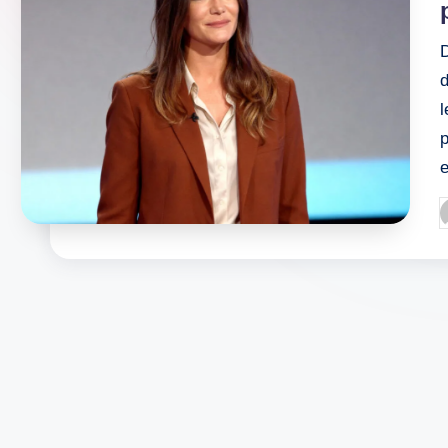
d
l
p
P
b