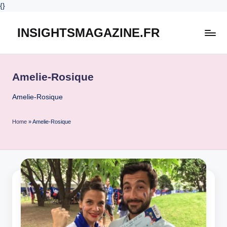
{
}
INSIGHTSMAGAZINE.FR
Skip
to
content
Amelie-Rosique
Amelie-Rosique
Home
»
Amelie-Rosique